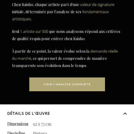
Chez Saisho, chaque artiste part d'une
valeur de signature
initiale, déterminée par l'analyse de ses
fondamentaux
artistiques
.
Seul
1 artiste sur 500
que nous analysons répond aux critères
de qualité requis pour entrer chez Saisho.
À partir de ce point, la valeur évolue selon la
demande réelle
du marché
, ce qui permet de comprendre de manière
transparente son évolution dans le temps.
VOIR L'ANALYSE COMPLÈTE
DÉTAILS DE L'ŒUVRE
Dimensions
92 x 73 cm
Discipline
Pintura