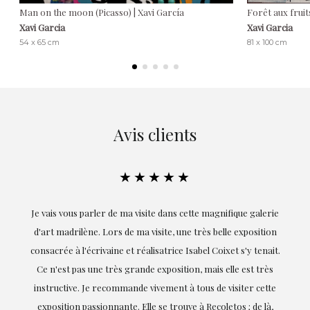
Man on the moon (Picasso) | Xavi García
Forêt aux fruit
Xavi Garcia
Xavi Garcia
54 x 65 cm
81 x 100 cm
Avis clients
★★★★★
ie
Exceptionnelle. Maria m'a accompagnée à chaque étape de la
on
réalisation de ce travail et, dès le début, elle a compris mes
it.
goûts et mes besoins ; sa proximité, son empathie et son
s
professionnalisme ont été présents à chaque instant,
te
soulignant (bien sûr) son amour et sa connaissance de ce
,
dont elle parle : l'art.