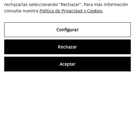
rechazarlas seleccionando "Rechazar". Para más información
consulta nuestra
Política de Privacidad y Cookies
.
Configurar
Rechazar
Consu
Aceptar
FR
Avis vérifiés
5,0/5
Suivez-nous sur les réseaux