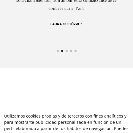
te
soulignant (bien sûr) son amour et sa connaissance de ce
,
dont elle parle : l'art.
de
LAURA GUTIÉRREZ
Utilizamos cookies propias y de terceros con fines analíticos y
para mostrarte publicidad personalizada en función de un
perfil elaborado a partir de tus hábitos de navegación. Puedes