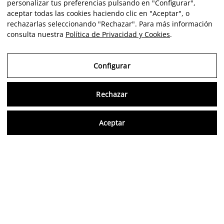
personalizar tus preferencias pulsando en "Configurar",
aceptar todas las cookies haciendo clic en "Aceptar", o
rechazarlas seleccionando "Rechazar". Para más información
consulta nuestra
Política de Privacidad y Cookies
.
Configurar
Rechazar
Consu
Aceptar
FR
Avis vérifiés
5,0/5