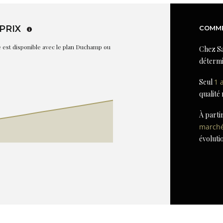
PRIX
COMME
re est disponible avec le plan Duchamp ou
Chez Sa
détermi
Seul
1 
qualité
À parti
march
évoluti