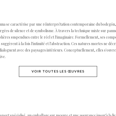
na se caractérise par une réinterprétation contemporaine du bodegón, 
gées de silence et de symbolisme. À travers la technique mixte sur pannea
phères suspendues entre le réel et l'imaginaire. Formellement, ses compo
uggèrent à la fois l'intimité et l'abstraction. Ces natures mortes ne décr
 dialoguent avec des paysages intérieurs. Conceptuellement, elles s'ouv
ive.
VOIR TOUTES LES ŒUVRES
ort spécialisé, un emballage sur mesure et une assurance jusqu'à la livr