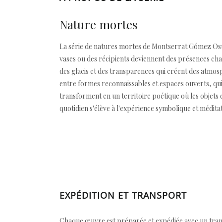
Nature mortes
La série de natures mortes de Montserrat Gómez Osu
vases ou des récipients deviennent des présences char
des glacis et des transparences qui créent des atmos
entre formes reconnaissables et espaces ouverts, qui s
transforment en un territoire poétique où les objets
quotidien s'élève à l'expérience symbolique et méditat
EXPÉDITION ET TRANSPORT
Chaque œuvre est préparée et expédiée avec un transp