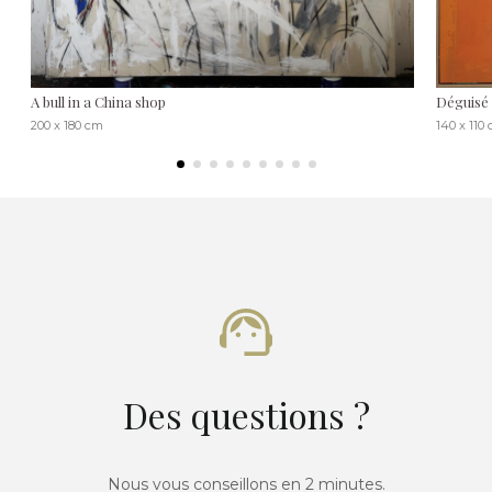
A bull in a China shop
Déguisé
200 x 180 cm
140 x 110
Des questions ?
Nous vous conseillons en 2 minutes.