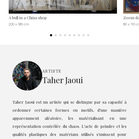
A bull in a China shop
Zoom de
200 x 180 cm
80 x 110 
ARTISTE
Taher Jaoui
Taher Jaoui est un artiste qui se distingue par sa capacité à
ordonner certaines formes ou motifs, d'une manière
apparemment aléatoire, les matérialisant en une
représentation contrôlée du chaos. L'acte de peindre et les
qualités plastiques des matériaux utilisés s'unissent pour