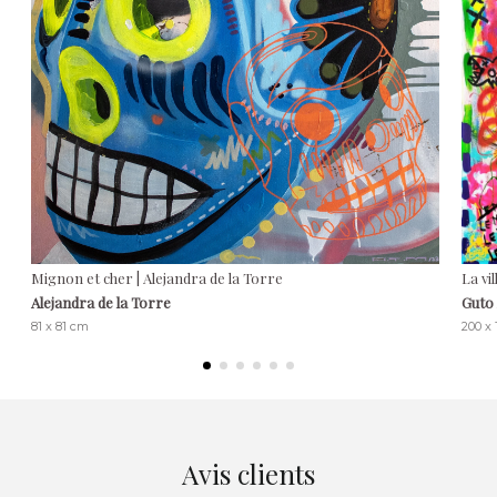
Mignon et cher | Alejandra de la Torre
La vi
Alejandra de la Torre
Guto
81 x 81 cm
200 x
Avis clients