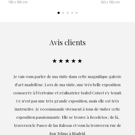
130 x 100 cm
120 x 150 cm
Avis clients
★★★
★★★★★
e dans cette magnifique galerie
Exceptionnelle. Maria m'a accompagnée 
site, une très belle exposition
réalisation de ce travail et, dès le débu
satrice Isabel Coixet s'y tenait.
goûts et mes besoins ; sa proximité, 
exposition, mais elle est très
professionnalisme ont été présents 
vement à tous de visiter cette
soulignant (bien sûr) son amour et sa
se trouve à Recoletos ; de là,
dont elle parle : l'art
sas et vous la trouverez rue de
 à Madrid.
LAURA GUTIÉRREZ