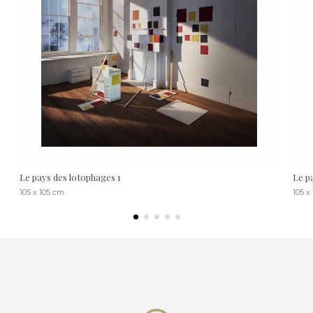
Le pays des lotophages 1
Le p
105 x 105 cm
105 x