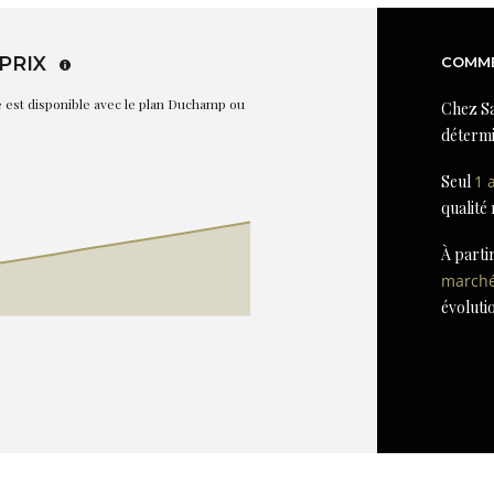
PRIX
COMME
re est disponible avec le plan Duchamp ou
Chez Sa
détermi
Seul
1 
qualité
À parti
march
évoluti