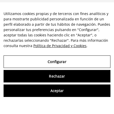
Avis clients
Utilizamos cookies propias y de terceros con fines analíticos y
para mostrarte publicidad personalizada en función de un
perfil elaborado a partir de tus hábitos de navegación. Puedes
★★★★★
personalizar tus preferencias pulsando en "Configurar",
aceptar todas las cookies haciendo clic en "Aceptar", o
rechazarlas seleccionando "Rechazar". Para más información
la
Expérience excellente dans cet espace artistique. Les
consulta nuestra
Política de Privacidad y Cookies
.
s
installations étaient impeccables, bien éclairées et
parfaitement organisées.
n
Configurar
e
e
ETHAN GONZALEZ
Rechazar
Consu
Aceptar