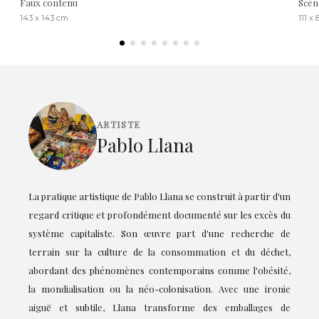
Faux contenu
Scèn
143 x 143 cm
111 x
ARTISTE
Pablo Llana
La pratique artistique de Pablo Llana se construit à partir d'un
regard critique et profondément documenté sur les excès du
système capitaliste. Son œuvre part d'une recherche de
terrain sur la culture de la consommation et du déchet,
abordant des phénomènes contemporains comme l'obésité,
la mondialisation ou la néo-colonisation. Avec une ironie
aiguë et subtile, Llana transforme des emballages de