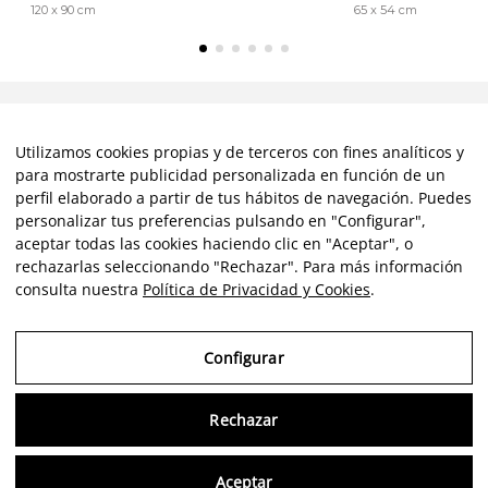
120 x 90 cm
65 x 54 cm
Avis clients
Utilizamos cookies propias y de terceros con fines analíticos y
para mostrarte publicidad personalizada en función de un
perfil elaborado a partir de tus hábitos de navegación. Puedes
★★★★★
personalizar tus preferencias pulsando en "Configurar",
aceptar todas las cookies haciendo clic en "Aceptar", o
rechazarlas seleccionando "Rechazar". Para más información
Un service excellent et complet du début à la fin. Un accès à
consulta nuestra
Política de Privacidad y Cookies
.
l'art fiable, méticuleux et incroyablement convivial. Étant
novice dans ce domaine, je me suis sentie très bien informée
Configurar
et guidée par Angela. Carlos dégage un enthousiasme et une
passion contagieux. L'installation de Luis était absolument
Rechazar
magistrale ; sa formation artistique est évidente ! Bref, un
vrai plaisir.
Consu
Aceptar