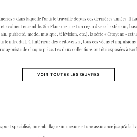
neries » dans laquelle l'artiste travaille depuis ces dernières années. Il f
t et évoluent ensemble. Si « Flâneries » est un regard vers l'extérieur, ba
n, publicité, mode, musique, télévision, etc.), la série « Citoyens » est u
iste introduit, à l'intérieur des « citoyens », tous ces vécus et impulsions q
rotagoniste de chaque pièce. Les deux collections ont été exposées à Be
VOIR TOUTES LES ŒUVRES
ort spécialisé, un emballage sur mesure et une assurance jusqu'à la livr