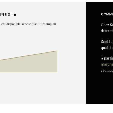
PRIX
COMME
re est disponible avec le plan Duchamp ou
Chez Sa
détermi
Seul
1 
qualité
À parti
march
évoluti