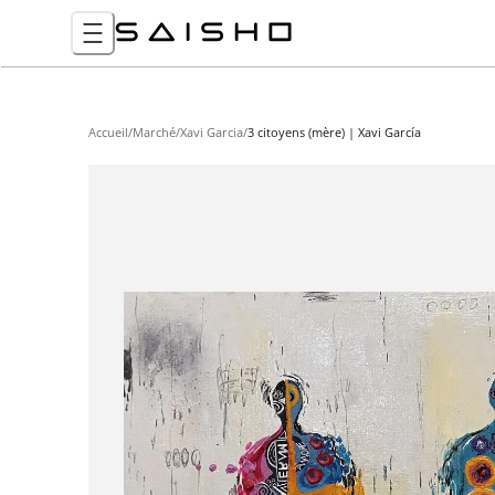
Accueil
/
Marché
/
Xavi Garcia
/
3 citoyens (mère) | Xavi García