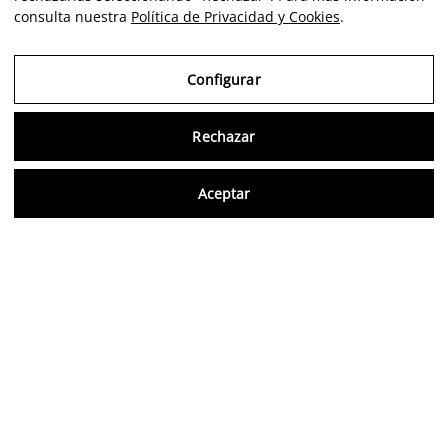
consulta nuestra
Política de Privacidad y Cookies
.
Configurar
Rechazar
Consu
Aceptar
ES
Opiniones verificadas
5,0/5
Síguenos en redes