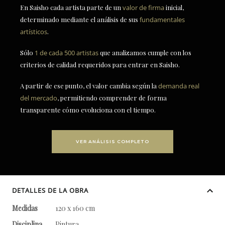
En Saisho cada artista parte de un
valor de firma
inicial,
determinado mediante el análisis de sus
fundamentales
artísticos
.
Sólo
1 de cada 500 artistas
que analizamos cumple con los
criterios de calidad requeridos para entrar en Saisho.
A partir de ese punto, el valor cambia según la
demanda real
del mercado
, permitiendo comprender de forma
transparente cómo evoluciona con el tiempo.
VER ANÁLISIS COMPLETO
DETALLES DE LA OBRA
Medidas
120 x 160 cm
Disciplina
Pintura