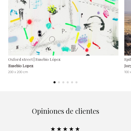
Oxford street | Eusebio López
Epi
Eusebio Lopez
Jor
200 x 200 cm
100 
Opiniones de clientes
★★★★★