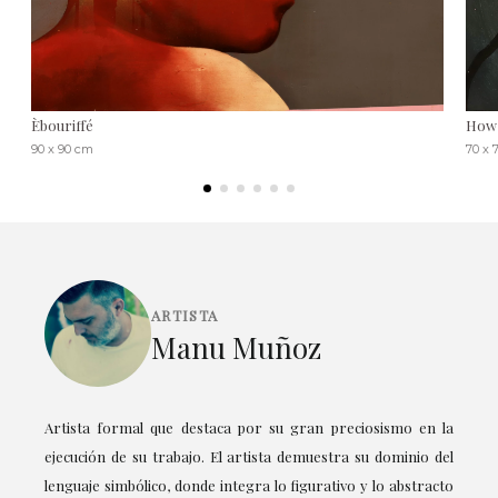
Èbouriffé
How 
90 x 90 cm
70 x 
ARTISTA
Manu Muñoz
Artista formal que destaca por su gran preciosismo en la
ejecución de su trabajo. El artista demuestra su dominio del
lenguaje simbólico, donde integra lo figurativo y lo abstracto