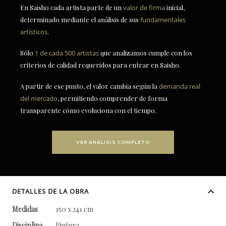
En Saisho cada artista parte de un
valor de firma
inicial,
determinado mediante el análisis de sus
fundamentales
artísticos
.
Sólo
1 de cada 500 artistas
que analizamos cumple con los
criterios de calidad requeridos para entrar en Saisho.
A partir de ese punto, el valor cambia según la
demanda real
del mercado
, permitiendo comprender de forma
transparente cómo evoluciona con el tiempo.
VER ANÁLISIS COMPLETO
DETALLES DE LA OBRA
Medidas
150 x 241 cm
Disciplina
Pintura