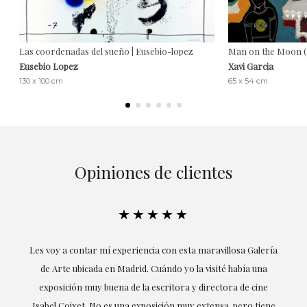
Las coordenadas del sueño | Eusebio-lopez
Man on the Moon (B
Eusebio Lopez
Xavi Garcia
130 x 100 cm
65 x 54 cm
Opiniones de clientes
★★★★★
Les voy a contar mí experiencia con esta maravillosa Galería
Excepcio
de Arte ubicada en Madrid. Cuándo yo la visité había una
la obten
exposición muy buena de la escritora y directora de cine
mis g
Isabel Coixet. No es una exposición muy extensa, pero tiene
profesi