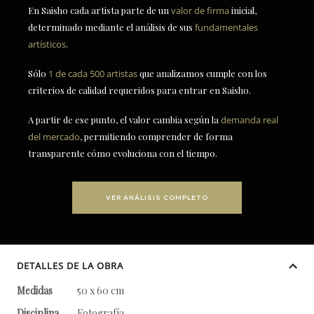
En Saisho cada artista parte de un
valor de firma
inicial,
determinado mediante el análisis de sus
fundamentales
artísticos
.
Sólo
1 de cada 500 artistas
que analizamos cumple con los
criterios de calidad requeridos para entrar en Saisho.
A partir de ese punto, el valor cambia según la
demanda real
del mercado
, permitiendo comprender de forma
transparente cómo evoluciona con el tiempo.
VER ANÁLISIS COMPLETO
DETALLES DE LA OBRA
Medidas
50 x 60 cm
Disciplina
Fotografía