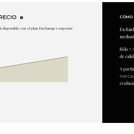
RECIO
CÓMO 
stá disponible con el plan Duchamp o superior.
En Sais
mediant
Sólo
1 
de cali
A parti
merca
evoluci