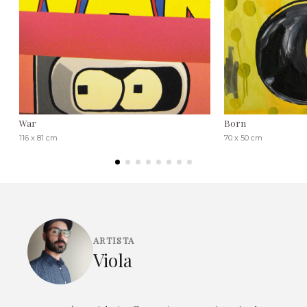
War
Born
116 x 81 cm
70 x 50 cm
ARTISTA
Viola