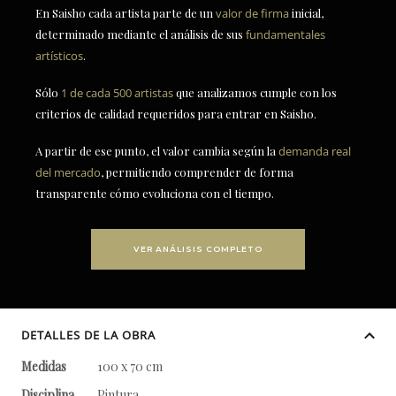
En Saisho cada artista parte de un
valor de firma
inicial,
determinado mediante el análisis de sus
fundamentales
artísticos
.
Sólo
1 de cada 500 artistas
que analizamos cumple con los
criterios de calidad requeridos para entrar en Saisho.
A partir de ese punto, el valor cambia según la
demanda real
del mercado
, permitiendo comprender de forma
transparente cómo evoluciona con el tiempo.
VER ANÁLISIS COMPLETO
DETALLES DE LA OBRA
Medidas
100 x 70 cm
Disciplina
Pintura