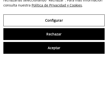
rechazarlas seleccionando "Rechazar". Para más información
consulta nuestra
Política de Privacidad y Cookies
.
Configurar
Rechazar
Consu
Aceptar
ES
Opiniones verificadas
5,0/5
Síguenos en redes