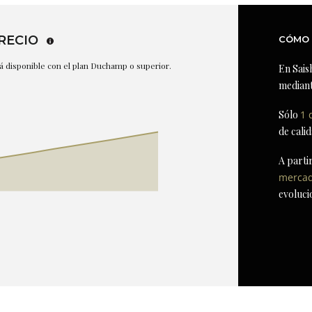
RECIO
CÓMO 
stá disponible con el plan Duchamp o superior.
En Sais
mediant
Sólo
1 
de cali
A parti
merca
evoluci