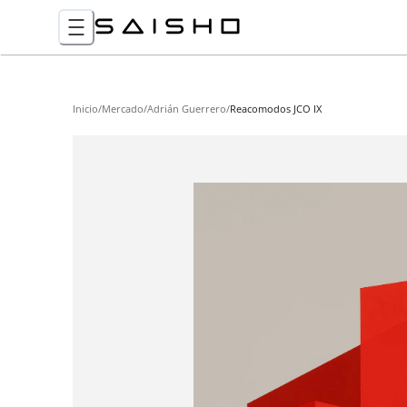
Inicio
/
Mercado
/
Adrián Guerrero
/
Reacomodos JCO IX