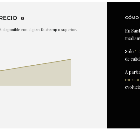
RECIO
CÓMO 
stá disponible con el plan Duchamp o superior.
En Sais
mediant
Sólo
1 
de cali
A parti
merca
evoluci