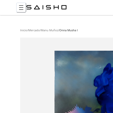
Inicio
/
Mercado
/
Manu Muñoz
/
Onna Musha I