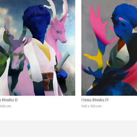
 Musha II
Onna Musha IV
 140 cm
140 x 120 cm