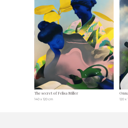
The secret of Felisa Miller
Onna
140 x 120 cm
120 x