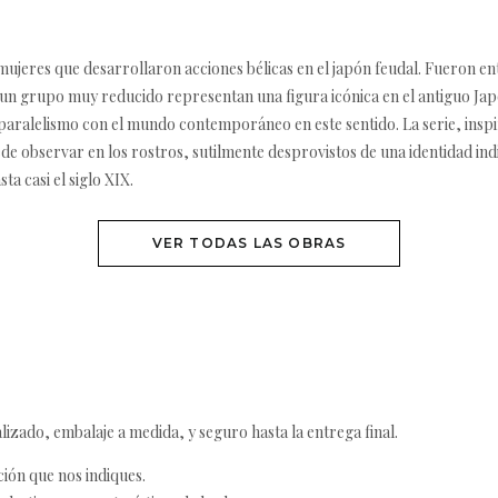
eres que desarrollaron acciones bélicas en el japón feudal. Fueron ent
r un grupo muy reducido representan una figura icónica en el antiguo 
o paralelismo con el mundo contemporáneo en este sentido. La serie, ins
de observar en los rostros, sutilmente desprovistos de una identidad indi
ta casi el siglo XIX.
VER TODAS LAS OBRAS
izado, embalaje a medida, y seguro hasta la entrega final.
ción que nos indiques.