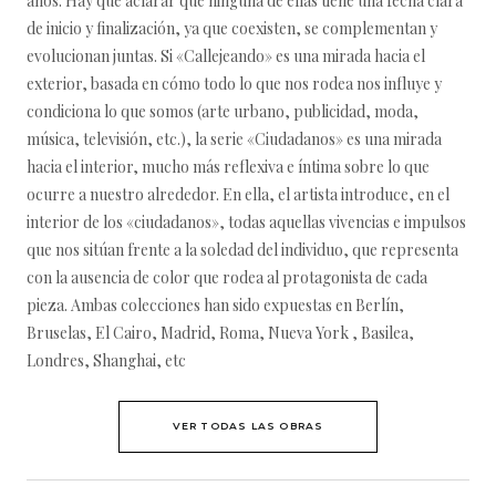
años. Hay que aclarar que ninguna de ellas tiene una fecha clara
de inicio y finalización, ya que coexisten, se complementan y
evolucionan juntas. Si «Callejeando» es una mirada hacia el
exterior, basada en cómo todo lo que nos rodea nos influye y
condiciona lo que somos (arte urbano, publicidad, moda,
música, televisión, etc.), la serie «Ciudadanos» es una mirada
hacia el interior, mucho más reflexiva e íntima sobre lo que
ocurre a nuestro alrededor. En ella, el artista introduce, en el
interior de los «ciudadanos», todas aquellas vivencias e impulsos
que nos sitúan frente a la soledad del individuo, que representa
con la ausencia de color que rodea al protagonista de cada
pieza. Ambas colecciones han sido expuestas en Berlín,
Bruselas, El Cairo, Madrid, Roma, Nueva York , Basilea,
Londres, Shanghai, etc
VER TODAS LAS OBRAS