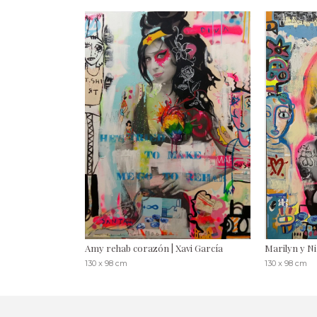
Amy rehab corazón | Xavi García
Marilyn y N
130 x 98 cm
130 x 98 cm