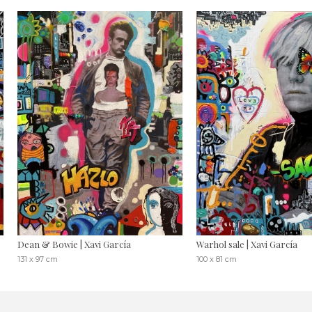
Dean & Bowie | Xavi García
Warhol sale | Xavi García
131 x 97 cm
100 x 81 cm