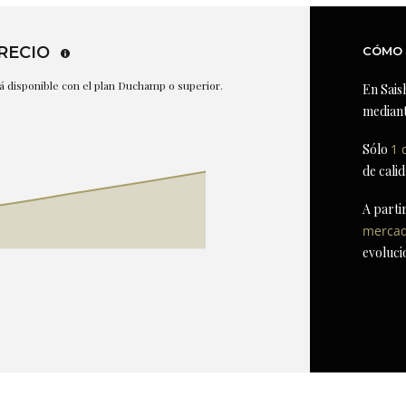
RECIO
CÓMO 
stá disponible con el plan Duchamp o superior.
En Sais
mediant
Sólo
1 
de cali
A parti
merca
evoluci