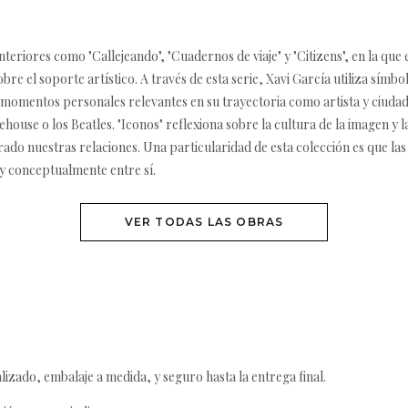
nteriores como "Callejeando", "Cuadernos de viaje" y "Citizens", en la que 
e el soporte artístico. A través de esta serie, Xavi García utiliza símbo
omentos personales relevantes en su trayectoria como artista y ciu
 o los Beatles. "Iconos" reflexiona sobre la cultura de la imagen y la hip
rado nuestras relaciones. Una particularidad de esta colección es que la
 y conceptualmente entre sí.
VER TODAS LAS OBRAS
izado, embalaje a medida, y seguro hasta la entrega final.