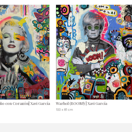
iño con Corazón| Xavi García
Warhol (BOOM!) | Xavi García
100 x 81 cm