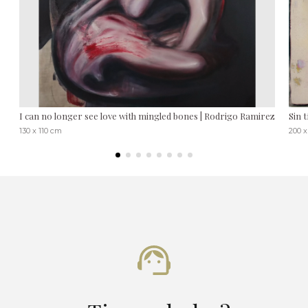
I can no longer see love with mingled bones | Rodrigo Ramirez
Sin 
130 x 110 cm
200 x