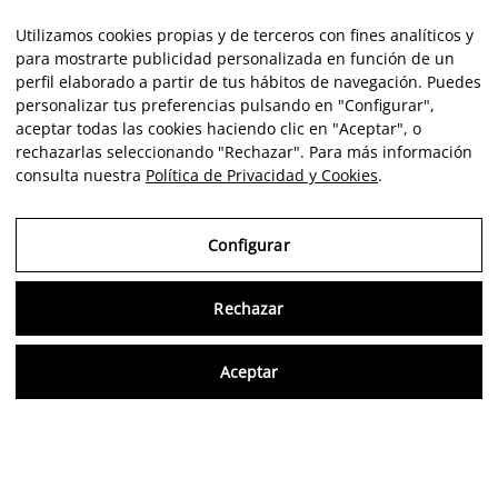
Opiniones de clientes
Utilizamos cookies propias y de terceros con fines analíticos y
para mostrarte publicidad personalizada en función de un
perfil elaborado a partir de tus hábitos de navegación. Puedes
★★★★★
personalizar tus preferencias pulsando en "Configurar",
aceptar todas las cookies haciendo clic en "Aceptar", o
rechazarlas seleccionando "Rechazar". Para más información
en todo momento en
Excelente experiencia en este espacio de arte
consulta nuestra
Política de Privacidad y Cookies
.
 ha sabido entender
instalaciones estaban impecables, bien ilumina
 la empatía y la
perfectamente organizadas.
Configurar
 en cada momento,
ocimiento sobre lo
ETHAN GONZALEZ
Rechazar
Consu
Aceptar