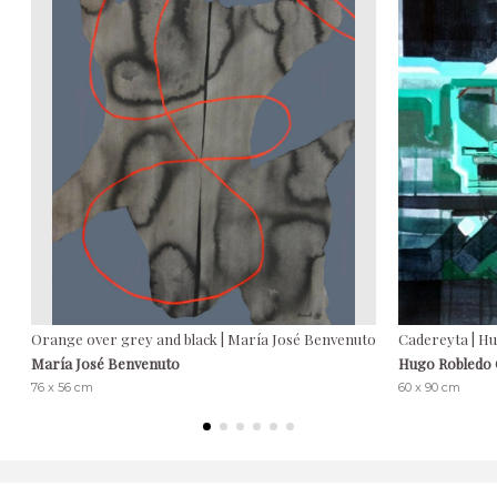
Orange over grey and black | María José Benvenuto
Cadereyta | H
María José Benvenuto
Hugo Robledo
76 x 56 cm
60 x 90 cm