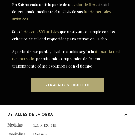
En Saisho cada artista parte de un
valor de firma
inicial,
determinado mediante el análisis de sus
fundamentales
artísticos
.
Sólo
1 de cada 500 artistas
que analizamos cumple con los
criterios de calidad requeridos para entrar en Saisho.
A partir de ese punto, el valor cambia según la
demanda real
del mercado
, permitiendo comprender de forma
transparente cómo evoluciona con el tiempo.
VER ANÁLISIS COMPLETO
DETALLES DE LA OBRA
Medidas
120 x 120 cm
Disciplina
Pintura