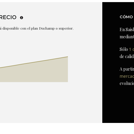
RECIO
CÓMO 
stá disponible con el plan Duchamp o superior.
En Sais
mediant
Sólo
1 
de cali
A parti
merca
evoluci