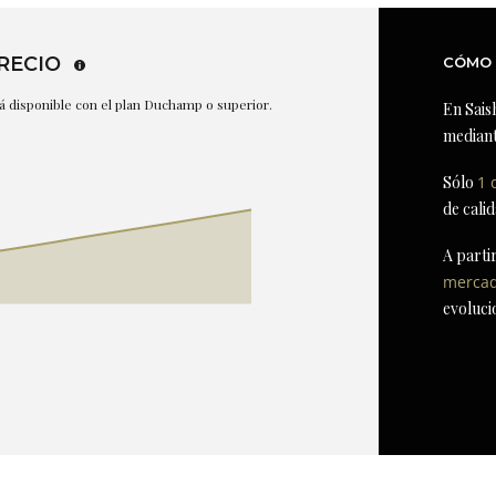
RECIO
CÓMO 
stá disponible con el plan Duchamp o superior.
En Sais
mediant
Sólo
1 
de cali
A parti
merca
evoluci