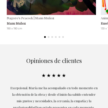
Nagoro's Peacock | Manu Muñoz
Anim
Manu Muñoz
Euse
190 x 190 cm
130 x
Opiniones de clientes
★★★★★
ría
Excepcional. María me ha acompañado en todo momento en
la obtención de la obra y desde el inicio ha sabido entender
mis gustos y necesidades, la cercanía, la empatía y la
ne
profesionalidad han estado presentes en cada momento,