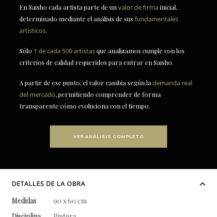
En Saisho cada artista parte de un
valor de firma
inicial,
determinado mediante el análisis de sus
fundamentales
artísticos
.
Sólo
1 de cada 500 artistas
que analizamos cumple con los
criterios de calidad requeridos para entrar en Saisho.
A partir de ese punto, el valor cambia según la
demanda real
del mercado
, permitiendo comprender de forma
transparente cómo evoluciona con el tiempo.
VER ANÁLISIS COMPLETO
DETALLES DE LA OBRA
Medidas
90 x 60 cm
Disciplina
Pintura