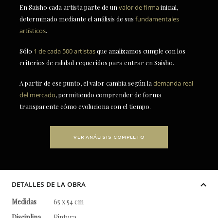
En Saisho cada artista parte de un
valor de firma
inicial,
determinado mediante el análisis de sus
fundamentales
artísticos
.
Sólo
1 de cada 500 artistas
que analizamos cumple con los
criterios de calidad requeridos para entrar en Saisho.
A partir de ese punto, el valor cambia según la
demanda real
del mercado
, permitiendo comprender de forma
transparente cómo evoluciona con el tiempo.
VER ANÁLISIS COMPLETO
DETALLES DE LA OBRA
Medidas
65 x 54 cm
Disciplina
Pintura