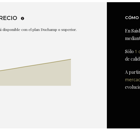
RECIO
CÓMO 
stá disponible con el plan Duchamp o superior.
En Sais
mediant
Sólo
1 
de cali
A parti
merca
evoluci