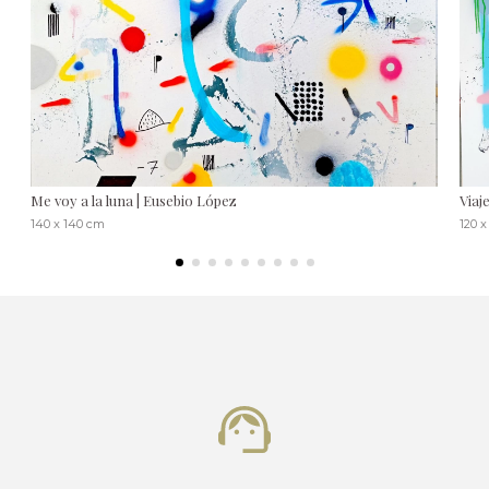
Me voy a la luna | Eusebio López
Viaj
140 x 140 cm
120 x