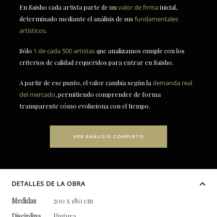
En Saisho cada artista parte de un
valor de firma
inicial,
determinado mediante el análisis de sus
fundamentales
artísticos
.
Sólo
1 de cada 500 artistas
que analizamos cumple con los
criterios de calidad requeridos para entrar en Saisho.
A partir de ese punto, el valor cambia según la
demanda real
del mercado
, permitiendo comprender de forma
transparente cómo evoluciona con el tiempo.
VER ANÁLISIS COMPLETO
DETALLES DE LA OBRA
Medidas
200 x 180 cm
Disciplina
Pintura