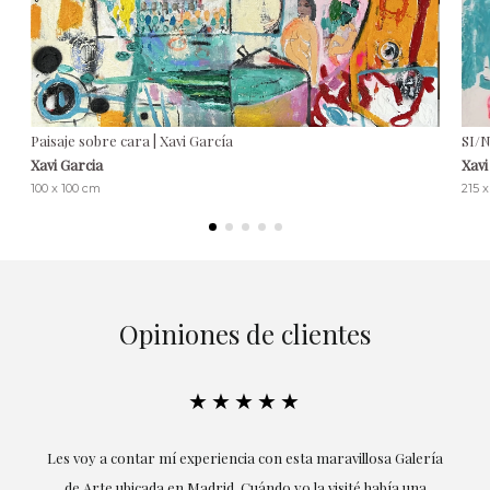
Paisaje sobre cara | Xavi García
SI/N
Xavi Garcia
Xavi
100 x 100 cm
215 
Opiniones de clientes
★★★★★
su
Les voy a contar mí experiencia con esta maravillosa Galería
E
mi
de Arte ubicada en Madrid. Cuándo yo la visité había una