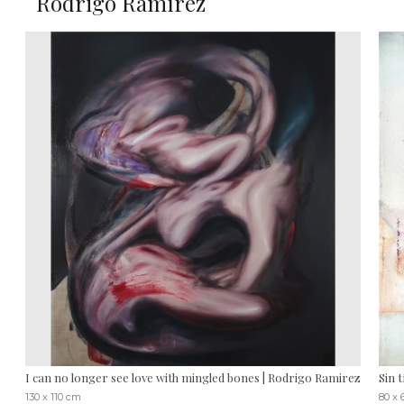
Rodrigo Ramírez
I can no longer see love with mingled bones | Rodrigo Ramirez
Sin 
130 x 110 cm
80 x 