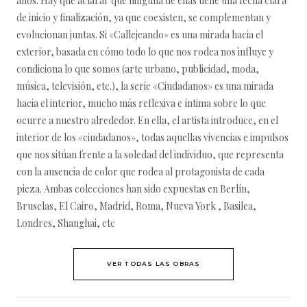
años. Hay que aclarar que ninguna de ellas tiene una fecha clara
de inicio y finalización, ya que coexisten, se complementan y
evolucionan juntas. Si «Callejeando» es una mirada hacia el
exterior, basada en cómo todo lo que nos rodea nos influye y
condiciona lo que somos (arte urbano, publicidad, moda,
música, televisión, etc.), la serie «Ciudadanos» es una mirada
hacia el interior, mucho más reflexiva e íntima sobre lo que
ocurre a nuestro alrededor. En ella, el artista introduce, en el
interior de los «ciudadanos», todas aquellas vivencias e impulsos
que nos sitúan frente a la soledad del individuo, que representa
con la ausencia de color que rodea al protagonista de cada
pieza. Ambas colecciones han sido expuestas en Berlín,
Bruselas, El Cairo, Madrid, Roma, Nueva York , Basilea,
Londres, Shanghai, etc
VER TODAS LAS OBRAS