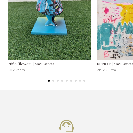
Niña (flower) | Xavi García
SI/NO B| Xavi Garcí
50 x 27 cm
215 x 215 cm