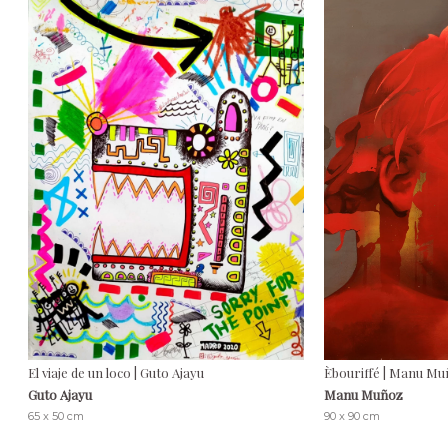
El viaje de un loco | Guto Ajayu
Èbouriffé | Manu M
Guto Ajayu
Manu Muñoz
65 x 50 cm
90 x 90 cm