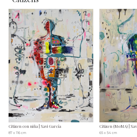
Citizen con niña | Xavi García
Citizen (MoMA) | Xav
87 x 116 cm
65 x 54 cm