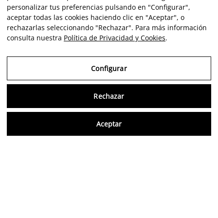
personalizar tus preferencias pulsando en "Configurar",
aceptar todas las cookies haciendo clic en "Aceptar", o
rechazarlas seleccionando "Rechazar". Para más información
consulta nuestra
Política de Privacidad y Cookies
.
Configurar
Rechazar
Consu
Aceptar
ES
Opiniones verificadas
5,0/5