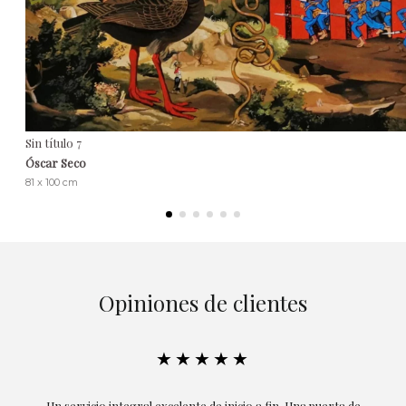
Sin título 7
Óscar Seco
81 x 100 cm
Opiniones de clientes
★★★★★
Un servicio integral excelente de inicio a fin. Una puerta de
E