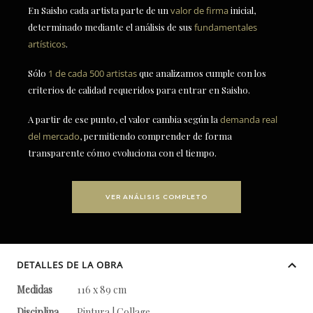
En Saisho cada artista parte de un
valor de firma
inicial,
determinado mediante el análisis de sus
fundamentales
artísticos
.
Sólo
1 de cada 500 artistas
que analizamos cumple con los
criterios de calidad requeridos para entrar en Saisho.
A partir de ese punto, el valor cambia según la
demanda real
del mercado
, permitiendo comprender de forma
transparente cómo evoluciona con el tiempo.
VER ANÁLISIS COMPLETO
DETALLES DE LA OBRA
Medidas
116 x 89 cm
Disciplina
Pintura | Collage