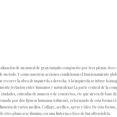
realización de un mural de gran tamaño compuesto por tres piezas. (600 
e un todo. Y como nuestras acciones condicionan el funcionamiento glob
e recorre la obra de izquierda a derecha. A la izquierda se intuye la imag
ente (relación entre humanos y naturaleza) La parte central de la comp
iudades, entradas de museos o de conciertos, etc que sirven de base de
rmado por dos figuras humanas (citizens), reforzando de esta forma el s
lización de varios medios. Collage, acrílico, spray y óleo. De esta forma
e otro plano si se ilumina con una linterna o foco de luz ultravioleta.