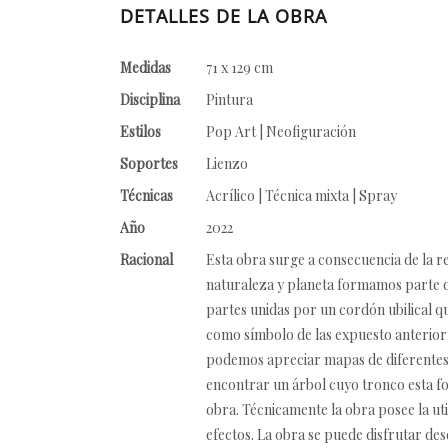
DETALLES DE LA OBRA
Medidas
71 x 129 cm
Disciplina
Pintura
Estilos
Pop Art | Neofiguración
Soportes
Lienzo
Técnicas
Acrílico | Técnica mixta | Spray
Año
2022
Racional
Esta obra surge a consecuencia de la 
naturaleza y planeta formamos parte d
partes unidas por un cordón ubilical qu
como símbolo de las expuesto anteriorm
podemos apreciar mapas de diferentes c
encontrar un árbol cuyo tronco esta fo
obra. Técnicamente la obra posee la uti
efectos. La obra se puede disfrutar desd