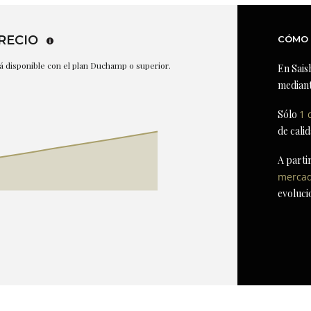
RECIO
CÓMO 
stá disponible con el plan Duchamp o superior.
En Sais
mediant
Sólo
1 
de cali
A parti
merca
evoluci