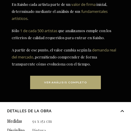
En Saisho cada artista parte de un
valor de firma
inicial,
determinado mediante el análisis de sus
fundamentales
artísticos
.
Sólo
1 de cada 500 artistas
que analizamos cumple con los
criterios de calidad requeridos para entrar en Saisho.
A partir de ese punto, el valor cambia según la
demanda real
del mercado
, permitiendo comprender de forma
transparente cómo evoluciona con el tiempo.
VER ANÁLISIS COMPLETO
DETALLES DE LA OBRA
Medidas
91 x 151 cm
Disciplina
Pintura