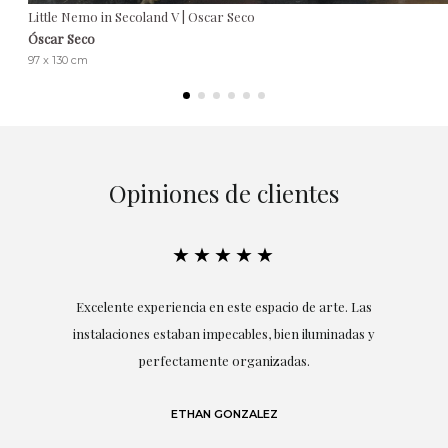
Little Nemo in Secoland V | Oscar Seco
Óscar Seco
97 x 130 cm
Opiniones de clientes
★★★★★
en
Excelente experiencia en este espacio de arte. Las
r
instalaciones estaban impecables, bien iluminadas y
perfectamente organizadas.
S
,
lo
en
ETHAN GONZALEZ
un