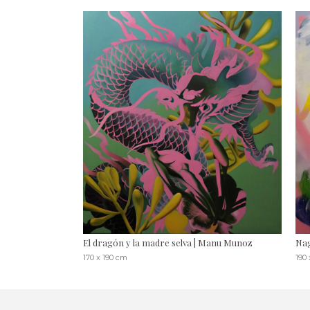
El dragón y la madre selva | Manu Munoz
Nag
170 x 190 cm
190