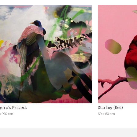
oro's Peacock
Starling (Red)
 x 190 cm
60 x 60 cm