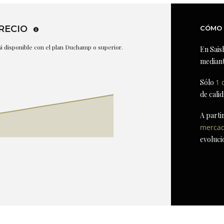
RECIO
CÓMO 
stá disponible con el plan Duchamp o superior.
En Sais
mediant
Sólo
1 
de cali
A parti
merca
evoluci