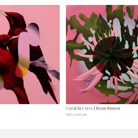
Coral fire tree | Manu Munoz
140 x 140 cm