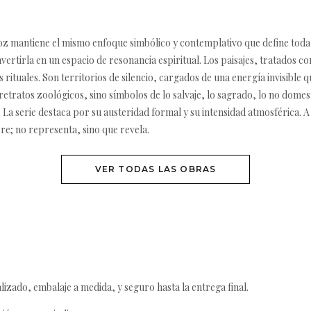
ñoz mantiene el mismo enfoque simbólico y contemplativo que define toda
ertirla en un espacio de resonancia espiritual. Los paisajes, tratados c
ituales. Son territorios de silencio, cargados de una energía invisible qu
tratos zoológicos, sino símbolos de lo salvaje, lo sagrado, lo no domest
. La serie destaca por su austeridad formal y su intensidad atmosférica. A
ere; no representa, sino que revela.
VER TODAS LAS OBRAS
izado, embalaje a medida, y seguro hasta la entrega final.