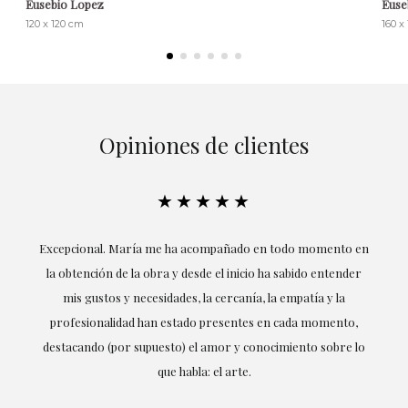
Eusebio Lopez
Euse
120 x 120 cm
160 x
Opiniones de clientes
★★★★★
ría
Excepcional. María me ha acompañado en todo momento en
la obtención de la obra y desde el inicio ha sabido entender
mis gustos y necesidades, la cercanía, la empatía y la
ne
profesionalidad han estado presentes en cada momento,
r
destacando (por supuesto) el amor y conocimiento sobre lo
s y
que habla: el arte.
 en