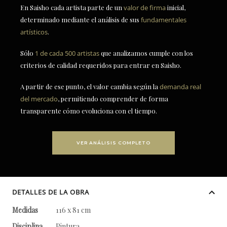
En Saisho cada artista parte de un
valor de firma
inicial,
determinado mediante el análisis de sus
fundamentales
artísticos
.
Sólo
1 de cada 500 artistas
que analizamos cumple con los
criterios de calidad requeridos para entrar en Saisho.
A partir de ese punto, el valor cambia según la
demanda real
del mercado
, permitiendo comprender de forma
transparente cómo evoluciona con el tiempo.
VER ANÁLISIS COMPLETO
DETALLES DE LA OBRA
Medidas
116 x 81 cm
Disciplina
Pintura