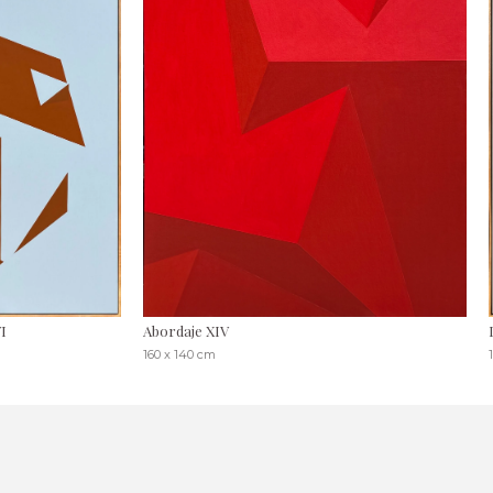
I
Abordaje XIV
160 x 140 cm