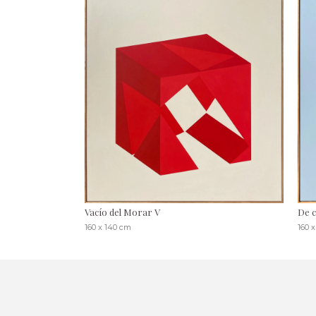
Vacío del Morar V
De c
160 x 140 cm
160 