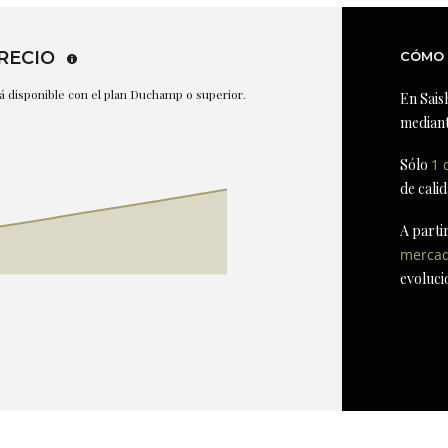
RECIO
CÓMO 
stá disponible con el plan Duchamp o superior.
En Sais
mediant
Sólo
1 
de cali
A parti
merca
evoluci