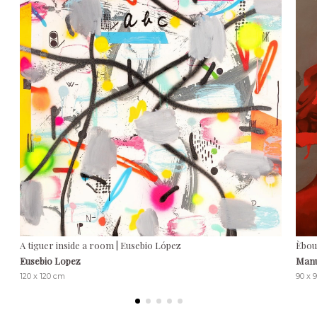
A tiguer inside a room | Eusebio López
Èbou
Eusebio Lopez
Man
120 x 120 cm
90 x 