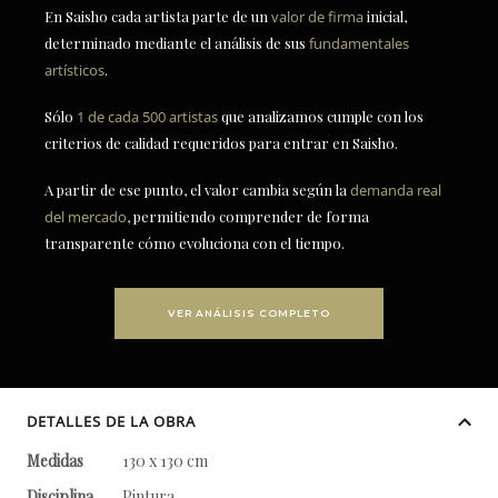
En Saisho cada artista parte de un
valor de firma
inicial,
determinado mediante el análisis de sus
fundamentales
artísticos
.
Sólo
1 de cada 500 artistas
que analizamos cumple con los
criterios de calidad requeridos para entrar en Saisho.
A partir de ese punto, el valor cambia según la
demanda real
del mercado
, permitiendo comprender de forma
transparente cómo evoluciona con el tiempo.
VER ANÁLISIS COMPLETO
DETALLES DE LA OBRA
Medidas
130 x 130 cm
Disciplina
Pintura