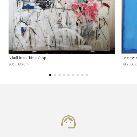
A bull in a China shop
Le view 
200 x 180 cm
119 x 100