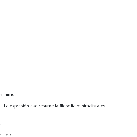
 mínimo.
n.
La expresión que resume la filosofía minimalista es
la
.
n, etc.