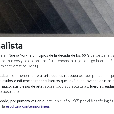
alista
te en
Nueva York, a principios de la década de los 60 ‘s
perpetúa la tr
n los museos y coleccionistas. Esta tendencia trajo consigo la etapa 
miento artístico De Stijl.
nciaban
conscientemente
al arte que les rodeaba
porque pensaban que
 estilos e influencias redescubiertos que llevó a los jóvenes artistas 
amático,
sus piezas de arte,
sobre todo sus esculturas,
fueron creadas
o abstracto
eado, por primera vez en e
l arte, en el año 1965 por el filósofo ingl
n la
escultura contemporánea
.