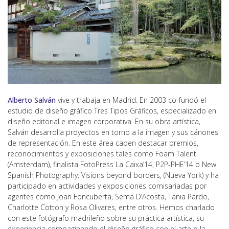
Alberto Salván
vive y trabaja en Madrid. En 2003 co-fundó el
estudio de diseño gráfico Tres Tipos Gráficos, especializado en
diseño editorial e imagen corporativa. En su obra artística,
Salván desarrolla proyectos en torno a la imagen y sus cánones
de representación. En este área caben destacar premios,
reconocimientos y exposiciones tales como Foam Talent
(Amsterdam), finalista FotoPress La Caixa’14, P2P-PHE’14 o New
Spanish Photography. Visions beyond borders, (Nueva York) y ha
participado en actividades y exposiciones comisariadas por
agentes como Joan Foncuberta, Sema D’Acosta, Tania Pardo,
Charlotte Cotton y Rosa Olivares, entre otros. Hemos charlado
con este fotógrafo madrileño sobre su práctica artística, su
experiencia compaginando el diseño gráfico con el arte o la