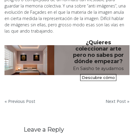
guardar la memoria colectiva. Y una sobre “anti imágenes”, una
evolución de Façades en el que la materia de la imagen anula
en cierta medida la representación de la imagen. Difícil hablar
de imágenes sin ellas, pero grosso modo esas son las vías en
las que ando trabajando.
¿Quieres
coleccionar arte
pero no sabes por
dónde empezar?
En Saisho te ayudamos
Descubre cómo
Navegación
« Previous Post
Next Post »
de
entradas
Leave a Reply