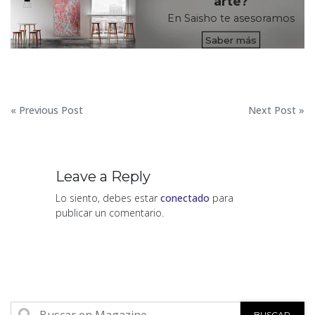
arte?
En Saisho te asesoramos
Saber más
Navegación
« Previous Post
Next Post »
de
entradas
Leave a Reply
Lo siento, debes estar
conectado
para
publicar un comentario.
BUSCAR