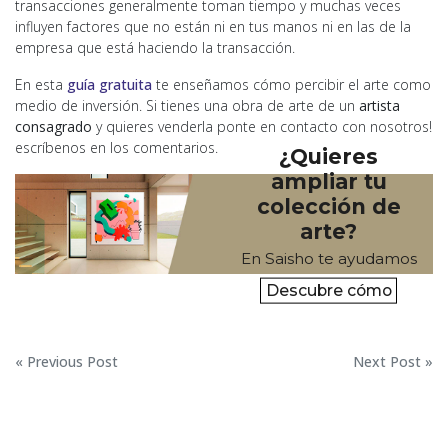
transacciones generalmente toman tiempo y muchas veces
influyen factores que no están ni en tus manos ni en las de la
empresa que está haciendo la transacción.
En esta
guía gratuita
te enseñamos cómo percibir el arte como
medio de inversión. Si tienes una obra de arte de un
artista
consagrado
y quieres venderla ponte en contacto con nosotros!
escríbenos en los comentarios.
¿Quieres
ampliar tu
colección de
arte?
En Saisho te ayudamos
Descubre cómo
Navegación
« Previous Post
Next Post »
de
entradas