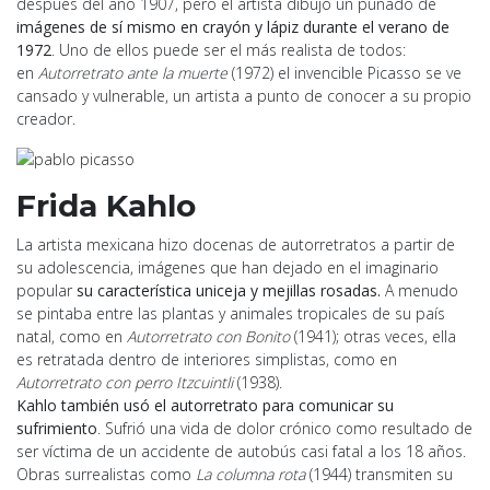
después del año 1907, pero el artista dibujó un puñado de
imágenes de sí mismo en crayón y lápiz durante el verano de
1972
. Uno de ellos puede ser el más realista de todos:
en
Autorretrato ante la muerte
(1972) el invencible Picasso se ve
cansado y vulnerable, un artista a punto de conocer a su propio
creador.
Frida Kahlo
La artista mexicana hizo docenas de autorretratos a partir de
su adolescencia, imágenes que han dejado en el imaginario
popular
su característica uniceja y mejillas rosadas.
A menudo
se pintaba entre las plantas y animales tropicales de su país
natal, como en
Autorretrato con Bonito
(1941); otras veces, ella
es retratada dentro de interiores simplistas, como en
Autorretrato con perro Itzcuintli
(1938).
Kahlo también usó el autorretrato para comunicar su
sufrimiento
. Sufrió una vida de dolor crónico como resultado de
ser víctima de un accidente de autobús casi fatal a los 18 años.
Obras surrealistas como
La columna rota
(1944) transmiten su