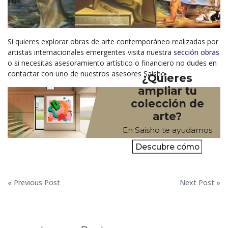
Si quieres explorar obras de arte contemporáneo realizadas por
artistas internacionales emergentes visita nuestra
sección obras
o si necesitas asesoramiento artístico o financiero no dudes en
contactar con uno de nuestros asesores Saisho
¿Quieres
ampliar tu
colección de
arte?
En Saisho te ayudamos
Descubre cómo
Navegación
« Previous Post
Next Post »
de
entradas