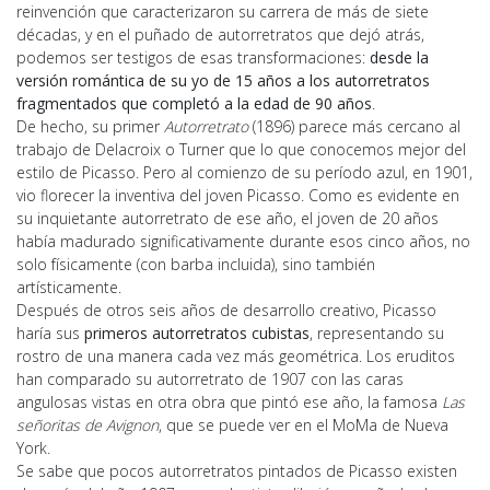
reinvención que caracterizaron su carrera de más de siete
décadas, y en el puñado de autorretratos que dejó atrás,
podemos ser testigos de esas transformaciones:
desde la
versión romántica de su yo de 15 años a los autorretratos
fragmentados que completó a la edad de 90 años
.
De hecho, su primer
Autorretrato
(1896) parece más cercano al
trabajo de Delacroix o Turner que lo que conocemos mejor del
estilo de Picasso. Pero al comienzo de su período azul, en 1901,
vio florecer la inventiva del joven Picasso. Como es evidente en
su inquietante autorretrato de ese año, el joven de 20 años
había madurado significativamente durante esos cinco años, no
solo físicamente (con barba incluida), sino también
artísticamente.
Después de otros seis años de desarrollo creativo, Picasso
haría sus
primeros autorretratos cubistas
, representando su
rostro de una manera cada vez más geométrica. Los eruditos
han comparado su autorretrato de 1907 con las caras
angulosas vistas en otra obra que pintó ese año, la famosa
Las
señoritas de Avignon
, que se puede ver en el MoMa de Nueva
York.
Se sabe que pocos autorretratos pintados de Picasso existen