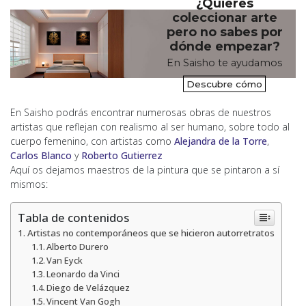
¿Quieres
coleccionar arte
pero no sabes por
dónde empezar?
En Saisho te ayudamos
Descubre cómo
En Saisho podrás encontrar numerosas obras de nuestros
artistas que reflejan con realismo al ser humano, sobre todo al
cuerpo femenino, con artistas como
Alejandra de la Torre
,
Carlos Blanco
y
Roberto Gutierrez
Aquí os dejamos maestros de la pintura que se pintaron a sí
mismos:
Tabla de contenidos
Artistas no contemporáneos que se hicieron autorretratos
Alberto Durero
Van Eyck
Leonardo da Vinci
Diego de Velázquez
Vincent Van Gogh