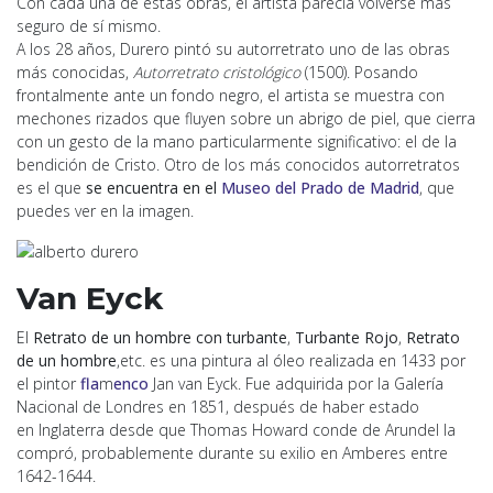
Con cada una de estas obras, el artista parecía volverse más
seguro de sí mismo.
A los 28 años, Durero pintó su autorretrato uno de las obras
más conocidas,
Autorretrato cristológico
(1500). Posando
frontalmente ante un fondo negro, el artista se muestra con
mechones rizados que fluyen sobre un abrigo de piel, que cierra
con un gesto de la mano particularmente significativo: el de la
bendición de Cristo. Otro de los más conocidos autorretratos
es el que
se encuentra en el
Museo del Prado de Madrid
, que
puedes ver en la imagen.
Van Eyck
El
Retrato de un hombre con turbante
,
Turbante Rojo
,
Retrato
de un hombre
,
etc. es una pintura al óleo realizada en 1433 por
el pintor
fla
m
enco
Jan van Eyck. Fue adquirida por la Galería
Nacional de Londres en 1851, después de haber estado
en Inglaterra desde que Thomas Howard conde de Arundel la
compró, probablemente durante su exilio en Amberes entre
1642-1644.