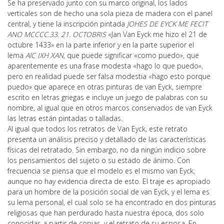
Se ha preservado junto con su marco original, los lados
verticales son de hecho una sola pieza de madera con el panel
central, y tiene la inscripción pintada
JOHES DE EYCK ME FECIT
ANO MCCCC.33. 21. OCTOBRIS
«Jan Van Eyck me hizo el 21 de
octubre 1433» en la parte inferior y en la parte superior el
lema
AlC IXH XAN
, que puede significar «como puedo», que
aparentemente es una frase modesta «hago lo que puedo»,
pero en realidad puede ser falsa modestia «hago esto porque
puedo» que aparece en otras pinturas de van Eyck, siempre
escrito en letras griegas e incluye un juego de palabras con su
nombre, al igual que en otros marcos conservados de van Eyck
las letras están pintadas o talladas.
Al igual que todos los retratos de Van Eyck, este retrato
presenta un análisis preciso y detallado de las características
físicas del retratado. Sin embargo, no da ningún indicio sobre
los pensamientos del sujeto o su estado de ánimo. Con
frecuencia se piensa que el modelo es el mismo van Eyck,
aunque no hay evidencia directa de esto. El traje es apropiado
para un hombre de la posición social de van Eyck, y el lema es
su lema personal, el cual solo se ha encontrado en dos pinturas
religiosas que han perdurado hasta nuestra época, dos solo
conocidas a partir de copias, y el retrato de su esposa. En