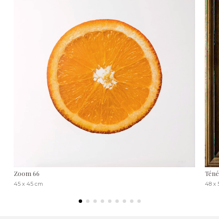
Zoom 66
Téné
45 x 45 cm
48 x 