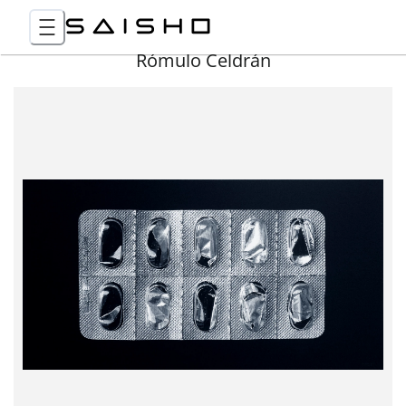
Rómulo Celdrán