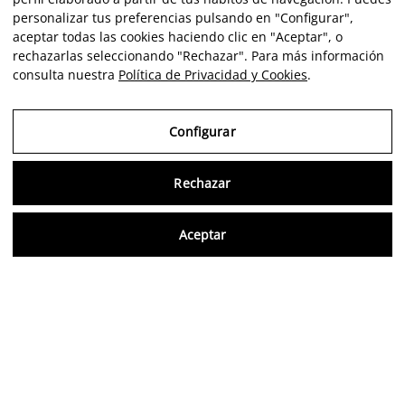
personalizar tus preferencias pulsando en "Configurar",
aceptar todas las cookies haciendo clic en "Aceptar", o
rechazarlas seleccionando "Rechazar". Para más información
consulta nuestra
Política de Privacidad y Cookies
.
Configurar
Rechazar
Consu
Aceptar
FR
Avis vérifiés
5,0/5