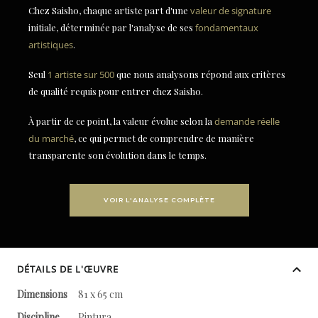
Chez Saisho, chaque artiste part d'une
valeur de signature
initiale, déterminée par l'analyse de ses
fondamentaux
artistiques
.
Seul
1 artiste sur 500
que nous analysons répond aux critères
de qualité requis pour entrer chez Saisho.
À partir de ce point, la valeur évolue selon la
demande réelle
du marché
, ce qui permet de comprendre de manière
transparente son évolution dans le temps.
VOIR L'ANALYSE COMPLÈTE
DÉTAILS DE L'ŒUVRE
Dimensions
81 x 65 cm
Discipline
Pintura