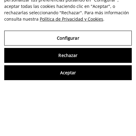
aceptar todas las cookies haciendo clic en "Aceptar", o
rechazarlas seleccionando "Rechazar". Para más información
consulta nuestra
Política de Privacidad y Cookies
.
Configurar
Rechazar
Consu
Aceptar
FR
Avis vérifiés
5,0/5