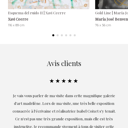
Esquema del ruido II | Xavi Ceerre
Gold Line | María 
Xavi Ceerre
María José Benven
116 x 89 cm
76 x 56 cm
Avis clients
★★★★★
 galerie
Exceptionnelle. Maria m'a accompagnée à chaque étape de la
osition
réalisation de ce travail et, dès le début, elle a compris mes
 tenait.
goûts et mes besoins ; sa proximité, son empathie et son
t très
professionnalisme ont été présents à chaque instant,
r cette
soulignant (bien sûr) son amour et sa connaissance de ce