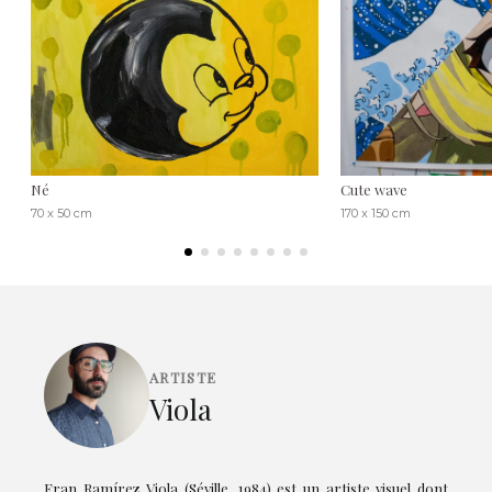
Né
Cute wave
70 x 50 cm
170 x 150 cm
ARTISTE
Viola
Fran Ramírez Viola (Séville, 1984) est un artiste visuel dont