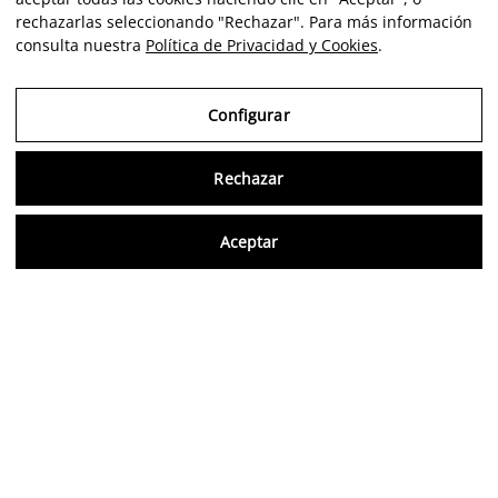
rechazarlas seleccionando "Rechazar". Para más información
consulta nuestra
Política de Privacidad y Cookies
.
Configurar
Rechazar
Consu
Aceptar
FR
Avis vérifiés
5,0/5
Suivez-nous sur les réseaux