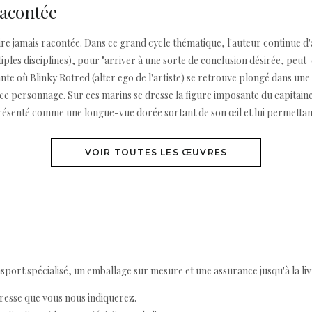
Racontée
oire jamais racontée. Dans ce grand cycle thématique, l'auteur continue d
ples disciplines), pour "arriver à une sorte de conclusion désirée, peut-êt
nte où Blinky Rotred (alter ego de l'artiste) se retrouve plongé dans un
e ce personnage. Sur ces marins se dresse la figure imposante du capita
résenté comme une longue-vue dorée sortant de son œil et lui permettant
VOIR TOUTES LES ŒUVRES
ort spécialisé, un emballage sur mesure et une assurance jusqu'à la livr
resse que vous nous indiquerez.