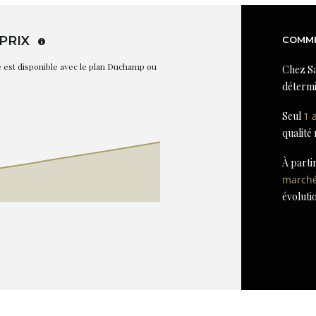
PRIX
COMME
re est disponible avec le plan Duchamp ou
Chez Sa
détermi
Seul
1 
qualité
À parti
march
évoluti