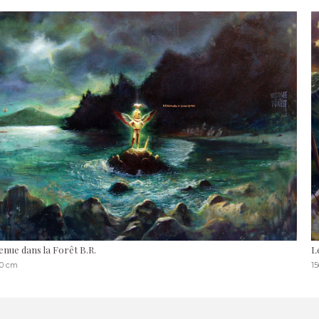
enue dans la Forêt B.R.
L
30 cm
15