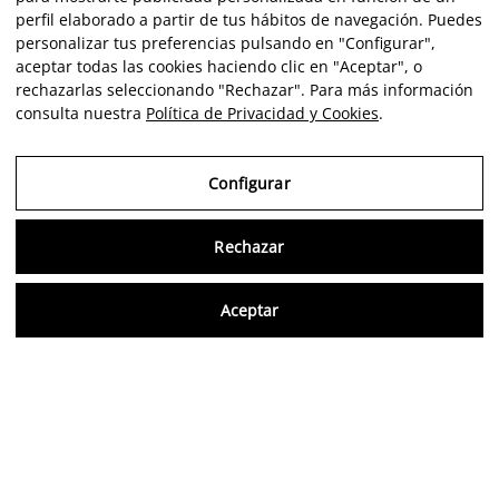
perfil elaborado a partir de tus hábitos de navegación. Puedes
personalizar tus preferencias pulsando en "Configurar",
aceptar todas las cookies haciendo clic en "Aceptar", o
rechazarlas seleccionando "Rechazar". Para más información
consulta nuestra
Política de Privacidad y Cookies
.
Configurar
Rechazar
Consu
Aceptar
FR
Avis vérifiés