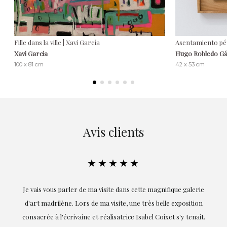
Fille dans la ville | Xavi García
Asentamiento pé
Xavi Garcia
Hugo Robledo G
100 x 81 cm
42 x 53 cm
Avis clients
★★★★★
ie
Exceptionnelle. Maria m'a accompagnée à chaque étape de la
on
réalisation de ce travail et, dès le début, elle a compris mes
it.
goûts et mes besoins ; sa proximité, son empathie et son