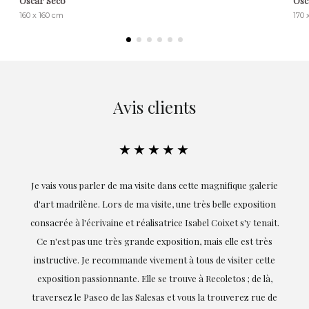
Óscar Seco
Ósc
160 x 160 cm
170 
Avis clients
★★★★★
Je vais vous parler de ma visite dans cette magnifique galerie
Exception
d'art madrilène. Lors de ma visite, une très belle exposition
réalisat
consacrée à l'écrivaine et réalisatrice Isabel Coixet s'y tenait.
goûts e
Ce n'est pas une très grande exposition, mais elle est très
profe
instructive. Je recommande vivement à tous de visiter cette
soulign
exposition passionnante. Elle se trouve à Recoletos ; de là,
traversez le Paseo de las Salesas et vous la trouverez rue de