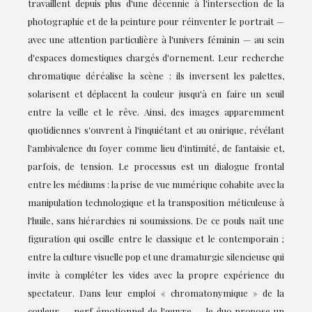
travaillent depuis plus d'une décennie à l'intersection de la
photographie et de la peinture pour réinventer le portrait —
avec une attention particulière à l'univers féminin — au sein
d'espaces domestiques chargés d'ornement. Leur recherche
chromatique déréalise la scène : ils inversent les palettes,
solarisent et déplacent la couleur jusqu'à en faire un seuil
entre la veille et le rêve. Ainsi, des images apparemment
quotidiennes s'ouvrent à l'inquiétant et au onirique, révélant
l'ambivalence du foyer comme lieu d'intimité, de fantaisie et,
parfois, de tension. Le processus est un dialogue frontal
entre les médiums : la prise de vue numérique cohabite avec la
manipulation technologique et la transposition méticuleuse à
l'huile, sans hiérarchies ni soumissions. De ce pouls naît une
figuration qui oscille entre le classique et le contemporain ;
entre la culture visuelle pop et une dramaturgie silencieuse qui
invite à compléter les vides avec la propre expérience du
spectateur. Dans leur emploi « chromatonymique » de la
couleur — nerf émotionnel de l'œuvre — le duo propose un