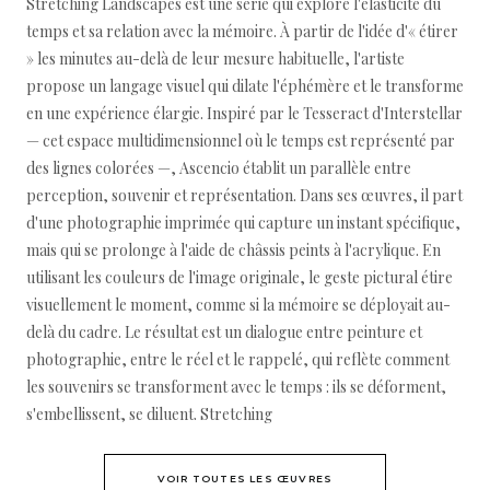
Stretching Landscapes est une série qui explore l'élasticité du
temps et sa relation avec la mémoire. À partir de l'idée d'« étirer
» les minutes au-delà de leur mesure habituelle, l'artiste
propose un langage visuel qui dilate l'éphémère et le transforme
en une expérience élargie. Inspiré par le Tesseract d'Interstellar
— cet espace multidimensionnel où le temps est représenté par
des lignes colorées —, Ascencio établit un parallèle entre
perception, souvenir et représentation. Dans ses œuvres, il part
d'une photographie imprimée qui capture un instant spécifique,
mais qui se prolonge à l'aide de châssis peints à l'acrylique. En
utilisant les couleurs de l'image originale, le geste pictural étire
visuellement le moment, comme si la mémoire se déployait au-
delà du cadre. Le résultat est un dialogue entre peinture et
photographie, entre le réel et le rappelé, qui reflète comment
les souvenirs se transforment avec le temps : ils se déforment,
s'embellissent, se diluent. Stretching
VOIR TOUTES LES ŒUVRES