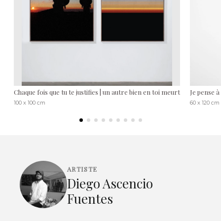
Chaque fois que tu te justifies | un autre bien en toi meurt
Je pense à
100 x 100 cm
60 x 120 cm
ARTISTE
Diego Ascencio
Fuentes