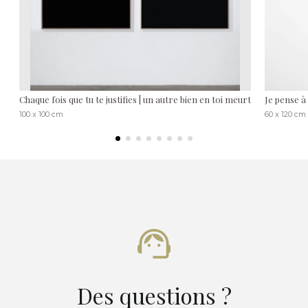
Chaque fois que tu te justifies | un autre bien en toi meurt
Je pense à
100 x 100 cm
60 x 120 cm
Des questions ?