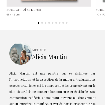
Strata XIV | Alicia Martín
Strata
61 x 42 cm
110 x 1
ARTISTE
Alicia Martin
Alicia Martín est une peintre qui se distingue par
l'interprétation et la dissection de la matière, traduisant les
aspects organiques qui la composent et les transcrivant sur le
plan pictural d'une manière harmonieuse et équilibrée. Une
composition réfléchie et pourtant ouverte au changement
que lui suggère la matière, travaillée par la dissection de la