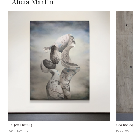
Alicia Martin
Le Jeu Infini 3
Cosmolog
190 x 140 cm
153 x 195 