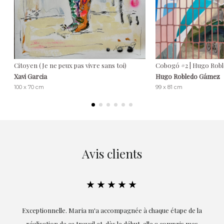
Citoyen (Je ne peux pas vivre sans toi)
Cobogó #2 | Hugo Rob
Xavi Garcia
Hugo Robledo Gámez
100 x 70 cm
99 x 81 cm
Avis clients
★★★★★
ie
Exceptionnelle. Maria m'a accompagnée à chaque étape de la
on
réalisation de ce travail et, dès le début, elle a compris mes